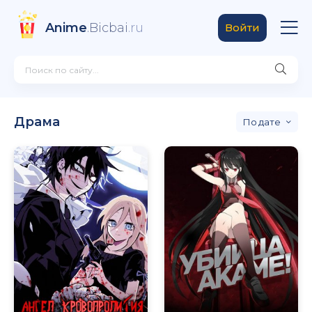
Anime
.Bicbai
.ru
Войти
Драма
дате