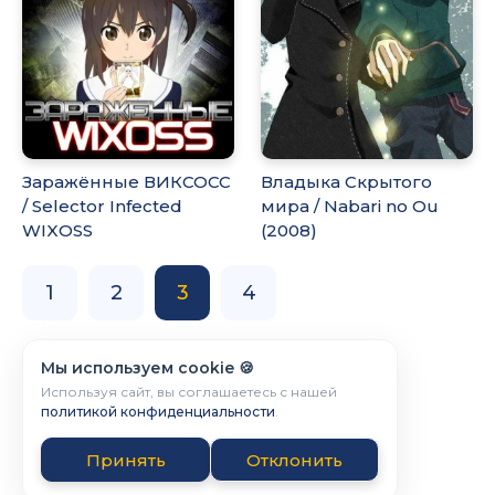
Заражённые ВИКСОСС
Владыка Скрытого
/ Selector Infected
мира / Nabari no Ou
WIXOSS
(2008)
1
2
3
4
Мы используем cookie 🍪
Используя сайт, вы соглашаетесь с нашей
политикой конфиденциальности
.
Принять
Отклонить