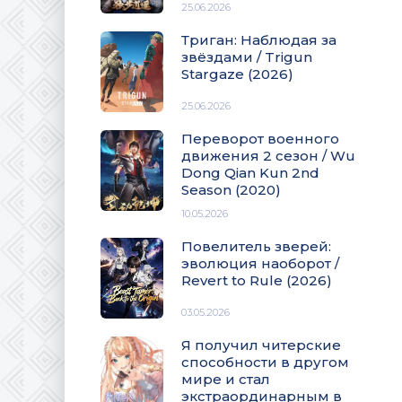
25.06.2026
Триган: Наблюдая за
звёздами / Trigun
Stargaze (2026)
25.06.2026
Переворот военного
движения 2 сезон / Wu
Dong Qian Kun 2nd
Season (2020)
10.05.2026
Повелитель зверей:
эволюция наоборот /
Revert to Rule (2026)
03.05.2026
Я получил читерские
способности в другом
мире и стал
экстраординарным в