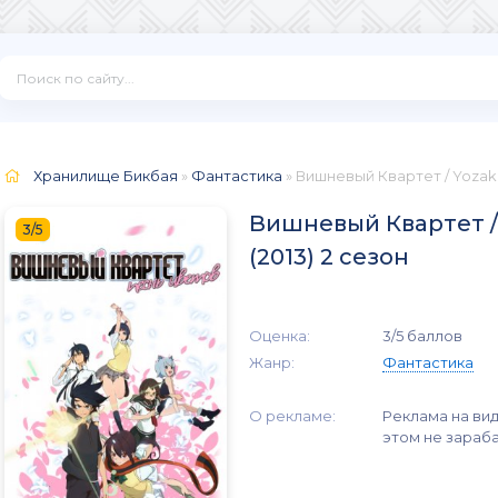
Хранилище Бикбая
»
Фантастика
» Вишневый Квартет / Yozakur
Вишневый Квартет / 
3/5
(2013) 2 сезон
Оценка:
3/5 баллов
Жанр:
Фантастика
О рекламе:
Реклама на вид
этом не зараб