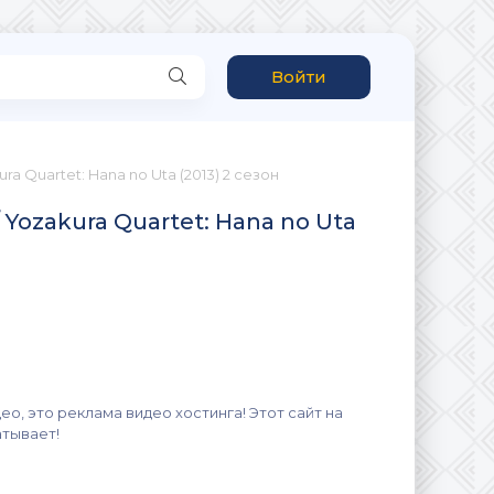
Войти
a Quartet: Hana no Uta (2013) 2 сезон
Yozakura Quartet: Hana no Uta
ео, это реклама видео хостинга! Этот сайт на
атывает!