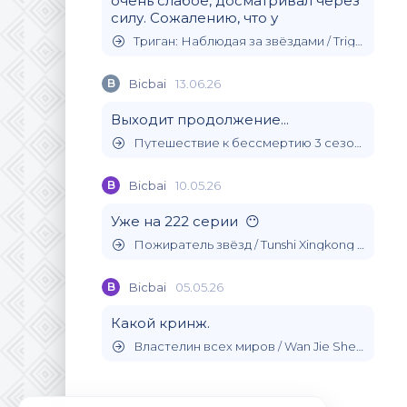
очень слабое, досматривал через
силу. Сожалению, что у
Триган: Наблюдая за звёздами / Trigun Stargaze (2026)
B
Bicbai
13.06.26
Выходит продолжение...
Путешествие к бессмертию 3 сезон / (2024)
B
Bicbai
10.05.26
Уже на 222 серии 😶
Пожиратель звёзд / Tunshi Xingkong (2020)
B
Bicbai
05.05.26
Какой кринж.
Властелин всех миров / Wan Jie Shen Zhu (2019)