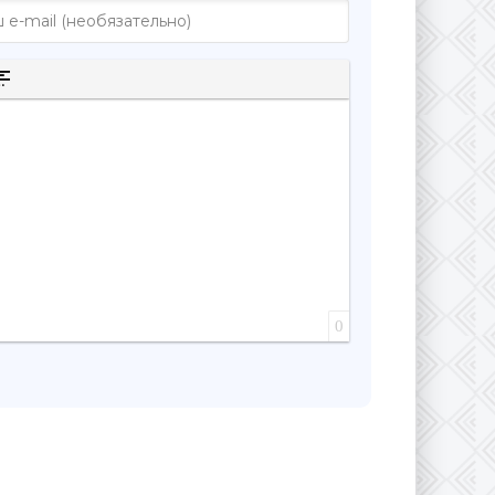
к
к
рытого текста
а цитаты
ставка спойлера
0