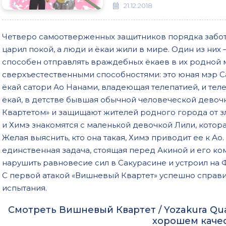
21.12.2018
Четверо самоотверженных защитников порядка заботя
царил покой, а люди и ёкаи жили в мире. Один из них 
способен отправлять враждебных ёкаев в их родной 
сверхъестественными способностями: это юная мэр С
ёкай сатори Ао Нанами, владеющая телепатией, и тел
ёкай, в детстве бывшая обычной человеческой девоч
Квартетом» и защищают жителей родного города от зл
и Химэ знакомятся с маленькой девочкой Лили, котора
Желая выяснить, кто она такая, Химэ приводит ее к Ао
единственная задача, стоящая перед Акиной и его к
нарушить равновесие сил в Сакурасине и устроил на
С первой атакой «Вишневый Квартет» успешно справи
испытания.
Смотреть Вишневый Квартет / Yozakura Quart
хорошем каче