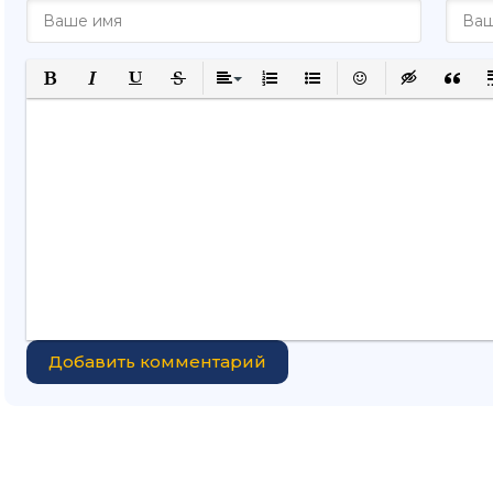
Полужирный
Курсив
Подчеркнутый
Зачеркнутый
Выравнивание
Нумерованный список
Маркированный списо
Вставить смайли
Вставка ск
Вставк
В
Добавить комментарий