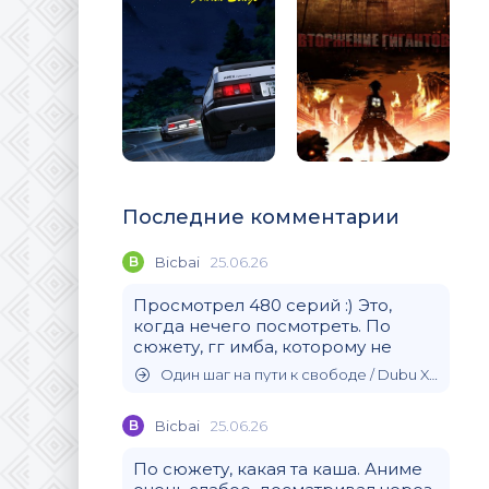
Последние комментарии
B
Bicbai
25.06.26
Просмотрел 480 серий :) Это,
когда нечего посмотреть. По
сюжету, гг имба, которому не
Один шаг на пути к свободе / Dubu Xiaoyao (2020)
B
Bicbai
25.06.26
По сюжету, какая та каша. Аниме