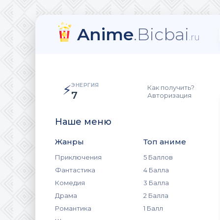
Anime
.Bicbai
.ru
ЭНЕРГИЯ
⚡
Как получить?
7
Авторизация
Наше меню
Жанры
Топ аниме
Приключения
5 Баллов
Фантастика
4 Балла
Комедия
3 Балла
Драма
2 Балла
Романтика
1 Балл