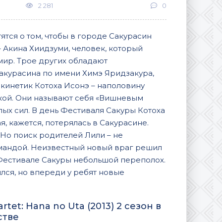
2 281
0
тся о том, чтобы в городе Сакурасин
– Акина Хиидзуми, человек, который
мир. Трое других обладают
акурасина по имени Химэ Яридзакура,
екинетик Котоха Исонэ – наполовину
кой. Они называют себя «Вишневым
ых сил. В день Фестиваля Сакуры Котоха
я, кажется, потерялась в Сакурасине.
. Но поиск родителей Лили – не
омандой. Неизвестный новый враг решил
 Фестивале Сакуры небольшой переполох.
лся, но впереди у ребят новые
et: Hana no Uta (2013) 2 сезон в
стве