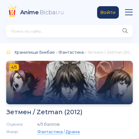
Anime
.Bicbai
.ru
Войти
Хранилище Бикбая
»
Фантастика
» Зетмен / Zetman (2012)
4/5
Зетмен / Zetman (2012)
Оценка:
4/5 баллов
Жанр:
Фантастика
/
Драма