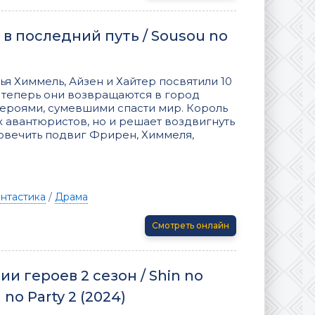
 последний путь / Sousou no
я Химмель, Айзен и Хайтер посвятили 10
И теперь они возвращаются в город
ероями, сумевшими спасти мир. Король
х авантюристов, но и решает воздвигнуть
ковечить подвиг Фрирен, Химмеля,
нтастика
/
Драма
Смотреть онлайн
и героев 2 сезон / Shin no
no Party 2 (2024)