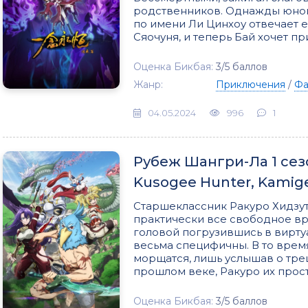
родственников. Однажды юноше
по имени Ли Цинхоу отвечает 
Сяочуня, и теперь Бай хочет п
Оценка Бикбая:
3/5 баллов
Жанр:
Приключения
/
Фа
04.05.2024
996
1
Рубеж Шангри-Ла 1 сезон
Kusogee Hunter, Kamige
Старшеклассник Ракуро Хидзу
практически все свободное вр
головой погрузившись в вирту
весьма специфичны. В то врем
морщатся, лишь услышав о тре
прошлом веке, Ракуро их прос
Оценка Бикбая:
3/5 баллов