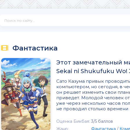
Фантастика
Этот замечательный мир
Sekai ni Shukufuku Wo! 
Сато Казума привык проводить
компьютером, но сегодня, в ч
он решает изменить свои планы
приведет. Молодой человек о
уже через несколько часов пол
не проводил столько времени 
Оценка Бикбая:
3/5 баллов
Жанр:
Фантастика
/
Ком