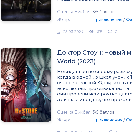
Оценка Бикбая:
3/5 баллов
Жанр:
Приключения
/
Фа
25.03.2024
615
0
Доктор Стоун: Новый ми
World (2023)
Невиданная по своему размаху
когда в одной из школ ученик
очаровательной Юдзурихе в сво
всех людей, проживающих на п
они провели невероятно длите
а лишь считал дни, что проход
Оценка Бикбая:
3/5 баллов
Жанр:
Приключения
/
Фа