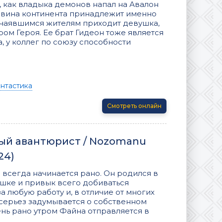
, как владыка демонов напал на Авалон
ловина континента принадлежит именно
тчаявшимся жителям приходит девушка,
м Героя. Ее брат Гидеон тоже является
, у коллег по союзу способности
нтастика
Смотреть онлайн
ый авантюрист / Nozomanu
24)
 всегда начинается рано. Он родился в
шке и привык всего добиваться
а любую работу и, в отличие от многих
серьез задумывается о собственном
нь рано утром Файна отправляется в