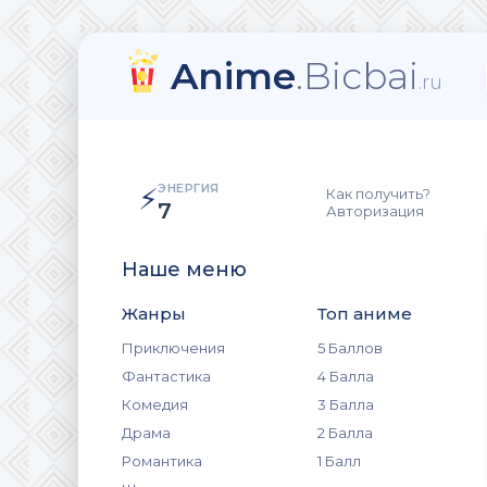
Anime
.Bicbai
.ru
ЭНЕРГИЯ
⚡
Как получить?
7
Авторизация
Наше меню
Жанры
Топ аниме
Приключения
5 Баллов
Фантастика
4 Балла
Комедия
3 Балла
Драма
2 Балла
Романтика
1 Балл