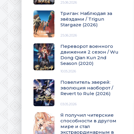
25.06.2026
Триган: Наблюдая за
звёздами / Trigun
Stargaze (2026)
25.06.2026
Переворот военного
движения 2 сезон / Wu
Dong Qian Kun 2nd
Season (2020)
10.05.2026
Повелитель зверей:
эволюция наоборот /
Revert to Rule (2026)
03.05.2026
Я получил читерские
способности в другом
мире и стал
экстраординарным в