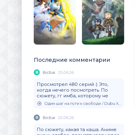
Последние комментарии
B
Bicbai
25.06.26
Просмотрел 480 серий :) Это,
когда нечего посмотреть. По
сюжету, гг имба, которому не
Один шаг на пути к свободе / Dubu Xiaoyao (2020)
B
Bicbai
25.06.26
По сюжету, какая та каша. Аниме