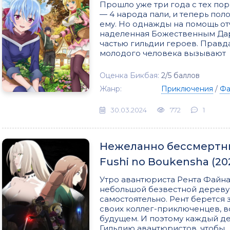
Прошло уже три года с тех пор
— 4 народа пали, и теперь по
ему. Но однажды на помощь о
наделенная Божественным Даро
частью гильдии героев. Правда
молодого человека вызывают
Оценка Бикбая:
2/5 баллов
Жанр:
Приключения
/
Фа
30.03.2024
772
1
Нежеланно бессмертн
Fushi no Boukensha (20
Утро авантюриста Рента Файна
небольшой безвестной дереву
самостоятельно. Рент берется з
своих коллег-приключенцев, в
будущем. И поэтому каждый де
Гильдию авантюристов, чтобы