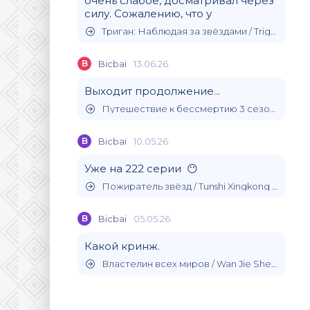
очень слабое, досматривал через
силу. Сожалению, что у
Триган: Наблюдая за звёздами / Trigun Stargaze (2026)
B
Bicbai
13.06.26
Выходит продолжение...
Путешествие к бессмертию 3 сезон / (2024)
B
Bicbai
10.05.26
Уже на 222 серии 😶
Пожиратель звёзд / Tunshi Xingkong (2020)
B
Bicbai
05.05.26
Какой кринж.
Властелин всех миров / Wan Jie Shen Zhu (2019)