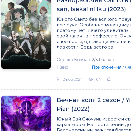
Разнорабочий Сайто в д
san, Isekai ni Iku (2023)
Юного Сайто без всякого преу
все руки. Особенно молодому 
поэтому нет ничего удивительн
свой талант в профессию. Он 
сложности, однако далеко не в
ловкости. Ведь всего за
Оценка Бикбая:
2/5 баллов
Жанр:
Приключения
/
Фа
24.05.2024
617
1
Вечная воля 2 сезон / 
Pian (2022)
Юный Бай Сяочунь известен с
характером. На протяжении до
Бессмертными, зажигая благов