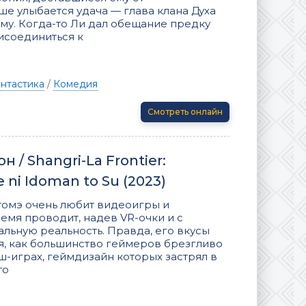
 улыбается удача — глава клана Духа
ему. Когда-то Ли дал обещание предку
рисоединиться к
нтастика
/
Комедия
Смотреть онлайн
 / Shangri-La Frontier:
 ni Idoman to Su (2023)
томэ очень любит видеоигры и
емя проводит, надев VR-очки и с
альную реальность. Правда, его вкусы
я, как большинство геймеров брезгливо
ш-играх, геймдизайн которых застрял в
то