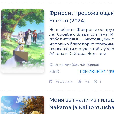
Фрирен, провожающая в
Frieren (2024)
Волшебница Фрирен и ее друзь
лет борьбе с Владыкой Тьмы. 
победителями — настоящими г
не только благодарит отважны
на площади статую, чтобы уве
Айзена и Хайтера. Ведь они
Оценка Бикбая:
4/5 баллов
Жанр:
Приключения
/
Фа
09.04.2024
741
1
Меня выгнали из гильди
Nakama ja Nai to Yuusha 