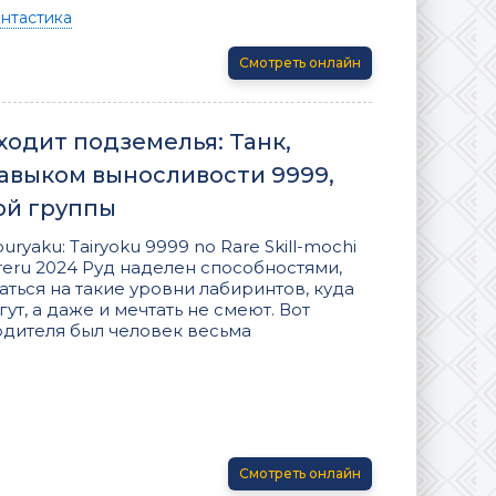
нтастика
Смотреть онлайн
одит подземелья: Танк,
выком выносливости 9999,
ой группы
uryaku: Tairyoku 9999 no Rare Skill-mochi
sareru 2024 Руд наделен способностями,
ться на такие уровни лабиринтов, куда
гут, а даже и мечтать не смеют. Вот
одителя был человек весьма
Смотреть онлайн