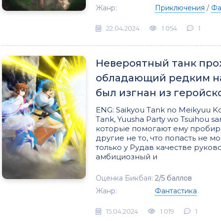
Жанр:
Приключения
/
Фа
22.04.2024
1 054
1
Невероятный танк прох
обладающий редким на
был изгнан из геройск
ENG: Saikyou Tank no Meikyuu Ko
Tank, Yuusha Party wo Tsuihou 
которые помогают ему пробира
другие не то, что попасть не мо
только у Рудав качестве руков
амбициозный и
Оценка Бикбая:
2/5 баллов
Жанр:
Фантастика
15.04.2024
1 019
1