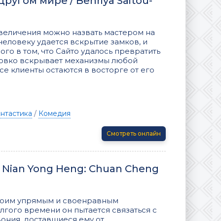
ругом мире / Benriya Saitou-
величения можно назвать мастером на
человеку удается вскрытие замков, и
ого в том, что Сайто удалось превратить
ловко вскрывает механизмы любой
се клиенты остаются в восторге от его
нтастика
/
Комедия
Смотреть онлайн
Yi Nian Yong Heng: Chuan Cheng
воим упрямым и своенравным
лгого времени он пытается связаться с
ония, доставшиеся ему от