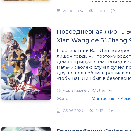
20.06.2024
1 100
1
Повседневная жизнь Бе
Xian Wang de Ri Chang 
Шестилетний Ван Лин невероятн
лишен гордыни, поэтому ведет
демонстрируя всем свои удиви
мальчик волею случая сумел п
другие волшебники решили его 
чтобы Ван Лин был в безопасно
Оценка Бикбая:
3/5 баллов
Жанр:
Фантастика
/
Ком
05.06.2024
1 117
1