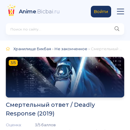
Anime
.Bicbai
.ru
Войти
Хранилище Бикбая
»
Не законченное
» Смертельный ответ / Deadly Response (2019)
3/5
Смертельный ответ / Deadly
Response (2019)
Оценка:
3/5 баллов