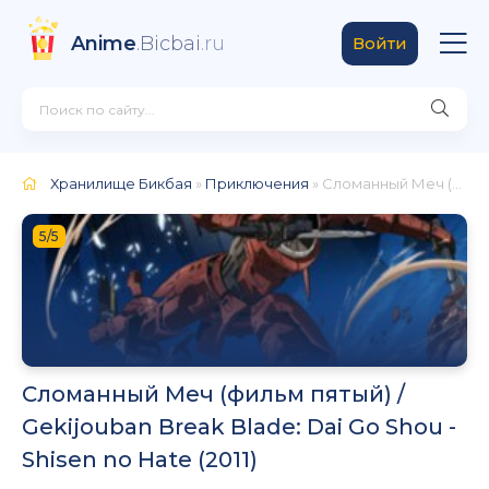
Anime
.Bicbai
.ru
Войти
Хранилище Бикбая
»
Приключения
» Сломанный Меч (фильм пятый) / Gekijouban Break Blade: Dai Go Shou - Shisen no Hate (2011)
5/5
Сломанный Меч (фильм пятый) /
Gekijouban Break Blade: Dai Go Shou -
Shisen no Hate (2011)