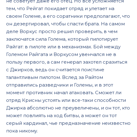
не советует даже его отец. Но все усложняется
тем, что Рейгат покидает отряд и улетает на
своем Големе, а его соратники предполагают, что
он дезертировал, чтобы спасти брата. На самом
деле Воркус просто решил проверить, в чем
заключатся сила Голема, который пилотирует
Райгат: в пилоте или в механизмах. Бой между
Големом Райгата и Воркусом увенчался не в
пользу первого, а сам генерал захотел сразиться
с Джирков, ведь он считается поистине
талантливым пилотом. Вслед за Райтом
отправились разведчики и Големы, и в этот
момент противник начал атаковать. Сможет ли
отряд Крисны устоять или все-таки способности
Джирка абсолютно не преувеличены, и он тот, кто
может повлиять на ход битвы, а может он тот
серый кардинал, чье предназначение неизвестно
пока никому.