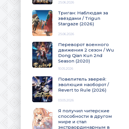
25.06.2026
Триган: Наблюдая за
звёздами / Trigun
Stargaze (2026)
25.06.2026
Переворот военного
движения 2 сезон / Wu
Dong Qian Kun 2nd
Season (2020)
10.05.2026
Повелитель зверей:
эволюция наоборот /
Revert to Rule (2026)
03.05.2026
Я получил читерские
способности в другом
мире и стал
экстраординарным в