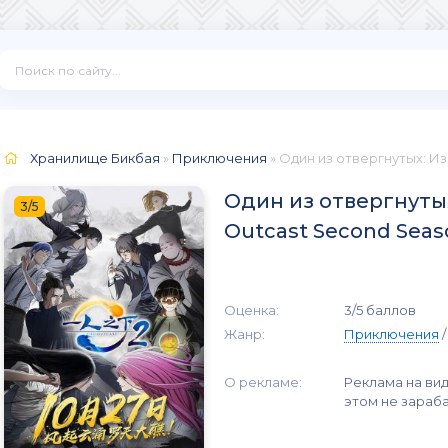
Хранилище Бикбая
»
Приключения
Один из отвергнутых: Изгой / Hitor
3/5
Outcast Second Seaso
Оценка:
3/5 баллов
Жанр:
Приключения
О рекламе:
Реклама на вид
этом не зараб