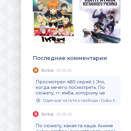
Последние комментарии
B
Bicbai
25.06.26
Просмотрел 480 серий :) Это,
когда нечего посмотреть. По
сюжету, гг имба, которому не
Один шаг на пути к свободе / Dubu Xiaoyao (2020)
B
Bicbai
25.06.26
По сюжету, какая та каша. Аниме