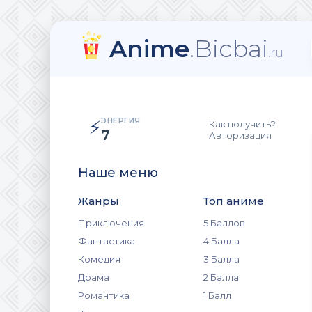
Anime
.Bicbai
.ru
ЭНЕРГИЯ
⚡
Как получить?
7
Авторизация
Наше меню
Жанры
Топ аниме
Приключения
5 Баллов
Фантастика
4 Балла
Комедия
3 Балла
Драма
2 Балла
Романтика
1 Балл