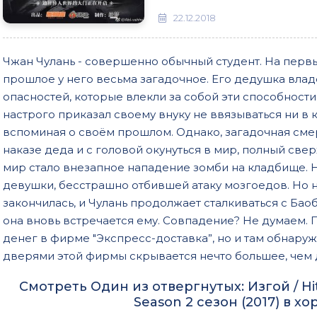
22.12.2018
Чжан Чулань - совершенно обычный студент. На первы
прошлое у него весьма загадочное. Его дедушка влад
опасностей, которые влекли за собой эти способности,
настрого приказал своему внуку не ввязываться ни в 
вспоминая о своём прошлом. Однако, загадочная смер
наказе деда и с головой окунуться в мир, полный све
мир стало внезапное нападение зомби на кладбище. 
девушки, бесстрашно отбившей атаку мозгоедов. Но н
закончилась, и Чулань продолжает сталкиваться с Бао
она вновь встречается ему. Совпадение? Не думаем. 
денег в фирме "Экспресс-доставка”, но и там обнаруж
дверями этой фирмы скрывается нечто большее, чем 
Смотреть Один из отвергнутых: Изгой / Hitori no Shita: The Outcast Second
Season 2 сезон (2017) в х