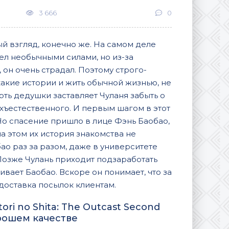
3 666
0
й взгляд, конечно же. На самом деле
ел необычными силами, но из-за
 он очень страдал. Поэтому строго-
какие истории и жить обычной жизнью, не
ть дедушки заставляет Чуланя забыть о
рхъестественного. И первым шагом в этот
Но спасение пришло в лице Фэнь Баобао,
а этом их история знакомства не
бао раз за разом, даже в университете
Позже Чулань приходит подзаработать
ивает Баобао. Вскоре он понимает, что за
доставка посылок клиентам.
орошем качестве