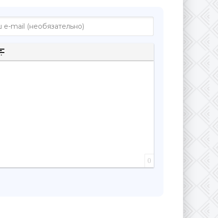
к
к
рытого текста
а цитаты
ставка спойлера
0