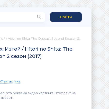
Войти
» Один из отвергнутых: Изгой / Hitori no Shita: The Outcast Second Season 2 сезон (2017)
i no Shita: The
n 2 сезон (2017)
/
Фантастика
ео, это реклама видео хостинга! Этот сайт на
атывает!