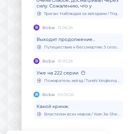
очень слабое, досматривал через
силу. Сожалению, что у
Триган: Наблюдая за звёздами / Trigun Stargaze (2026)
B
Bicbai
13.06.26
Выходит продолжение...
Путешествие к бессмертию 3 сезон / (2024)
B
Bicbai
10.05.26
Уже на 222 серии 😶
Пожиратель звёзд / Tunshi Xingkong (2020)
B
Bicbai
05.05.26
Какой кринж.
Властелин всех миров / Wan Jie Shen Zhu (2019)