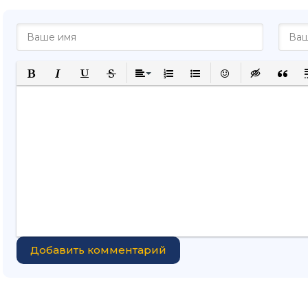
Полужирный
Курсив
Подчеркнутый
Зачеркнутый
Выравнивание
Нумерованный список
Маркированный списо
Вставить смайли
Вставка ск
Вставк
В
Добавить комментарий