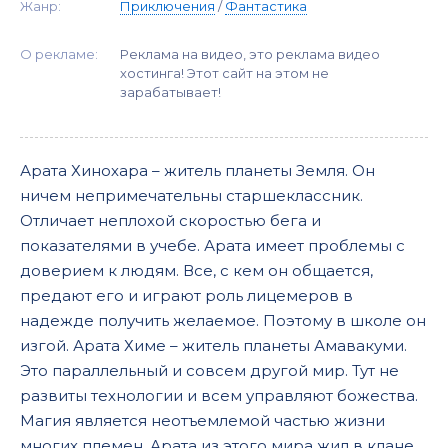
Жанр:
Приключения
/
Фантастика
О рекламе:
Реклама на видео, это реклама видео
хостинга! Этот сайт на этом не
зарабатывает!
Арата Хинохара – житель планеты Земля. Он
ничем непримечательны старшеклассник.
Отличает неплохой скоростью бега и
показателями в учебе. Арата имеет проблемы с
доверием к людям. Все, с кем он общается,
предают его и играют роль лицемеров в
надежде получить желаемое. Поэтому в школе он
изгой. Арата Химе – житель планеты Амавакуми.
Это параллельный и совсем другой мир. Тут не
развиты технологии и всем управляют божества.
Магия является неотъемлемой частью жизни
многих племен. Арата из этого мира жил в клане