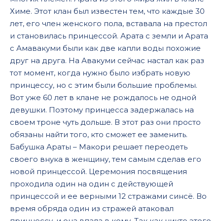
Химе. Этот клан был известен тем, что каждые 30
лет, его член женского пола, вставала на престол
и становилась принцессой. Арата с земли и Арата
с Амавакуми были как две капли воды похожие
друг на друга. На Авакуми сейчас настал как раз
тот момент, когда нужно было избрать новую
принцессу, но с этим были большие проблемы.
Вот уже 60 лет в клане не рождалось не одной
девушки. Поэтому принцесса задержалась на
своем троне чуть дольше. В этот раз они просто
обязаны найти того, кто сможет ее заменить.
Бабушка Араты – Макори решает переодеть
своего внука в женщину, тем самым сделав его
новой принцессой. Церемония посвящения
проходила один на один с действующей
принцессой и ее верными 12 стражами синсё. Во
время обряда один из стражей атаковал
принцессу, и она впала в кому. Так как никто этого