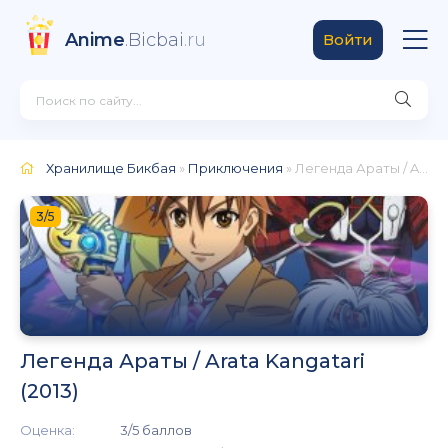
Anime
.Bicbai
.ru
Войти
Хранилище Бикбая
»
Приключения
» Легенда Араты / Arata Kangatari (2013)
3/5
Легенда Араты / Arata Kangatari
(2013)
Оценка:
3/5 баллов