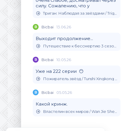
очень слабое, досматривал через
силу. Сожалению, что у
Триган: Наблюдая за звёздами / Trigun Stargaze (2026)
B
Bicbai
13.06.26
Выходит продолжение...
Путешествие к бессмертию 3 сезон / (2024)
B
Bicbai
10.05.26
Уже на 222 серии 😶
Пожиратель звёзд / Tunshi Xingkong (2020)
B
Bicbai
05.05.26
Какой кринж.
Властелин всех миров / Wan Jie Shen Zhu (2019)