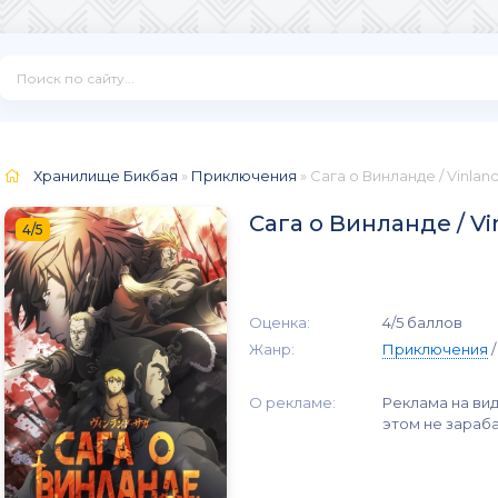
Хранилище Бикбая
»
Приключения
» Сага о Винланде / Vinland
Сага о Винланде / Vi
4/5
Оценка:
4/5 баллов
Жанр:
Приключения
О рекламе:
Реклама на вид
этом не зараб