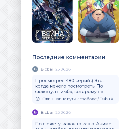
Последние комментарии
B
Bicbai
25.06.26
Просмотрел 480 серий :) Это,
когда нечего посмотреть. По
сюжету, гг имба, которому не
Один шаг на пути к свободе / Dubu Xiaoyao (2020)
B
Bicbai
25.06.26
По сюжету, какая та каша. Аниме