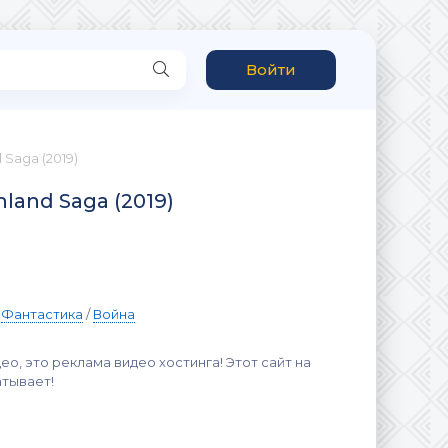
Войти
 Saga (2019)
nland Saga (2019)
/
Фантастика
/
Война
ео, это реклама видео хостинга! Этот сайт на
атывает!