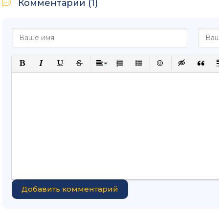
Комментарии (1)
Полужирный
Курсив
Подчеркнутый
Зачеркнутый
Выравнивание
Нумерованный список
Маркированный списо
Вставить смайли
Вставка ск
Вставк
В
Добавить комментарий