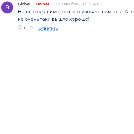
Bicbai
Owner
30 декабря 2019 01:49
B
Не плохое аниме, хоть и глуповата немного. А в
не очень таки вышло хорошо!
0
Ответить