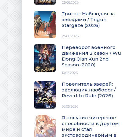
25.06.2026
Триган: Наблюдая за
звёздами / Trigun
Stargaze (2026)
25.06.2026
Переворот военного
движения 2 сезон / Wu
Dong Qian Kun 2nd
Season (2020)
10.05.2026
Повелитель зверей:
эволюция наоборот /
Revert to Rule (2026)
03.05.2026
Я получил читерские
способности в другом
мире и стал
экстраординарным в