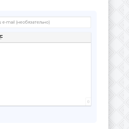
к
к
рытого текста
а цитаты
ставка спойлера
0