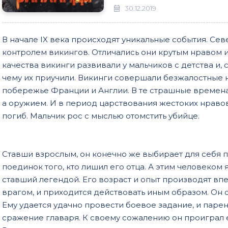
30.12.2019
В начале IX века происходят уникальные события. Се
контролем викингов. Отличались они крутым нравом 
качества викинги развивали у мальчиков с детства и, с
чему их приучили. Викинги совершали безжалостные 
побережье Франции и Англии. В те страшные времен
а оружием. И в период царствования жестоких нравов
погиб. Мальчик рос с мыслью отомстить убийце.
Ставши взрослым, он конечно же выбирает для себя пу
поединок того, кто лишил его отца. А этим человеком
ставший легендой. Его возраст и опыт производят вп
врагом, и приходится действовать иным образом. Он с
Ему удается удачно провести боевое задание, и паре
сражение главаря. К своему сожалению он проиграл е