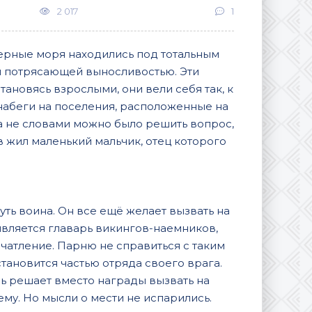
2 017
1
верные моря находились под тотальным
и потрясающей выносливостью. Эти
тановясь взрослыми, они вели себя так, к
набеги на поселения, расположенные на
а не словами можно было решить вопрос,
 жил маленький мальчик, отец которого
ть воина. Он все ещё желает вызвать на
 является главарь викингов-наемников,
ечатление. Парню не справиться с таким
тановится частью отряда своего врага.
нь решает вместо награды вызвать на
му. Но мысли о мести не испарились.