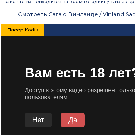
Разве что их приходится на время отодвинуть из-за к
Смотреть Сага о Винланде / Vinland Sa
Плеер Kodik