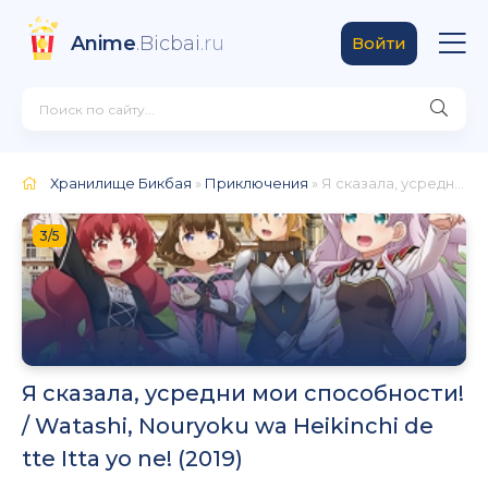
Anime
.Bicbai
.ru
Войти
Хранилище Бикбая
»
Приключения
» Я сказала, усредни мои способности! / Watashi, Nouryoku wa Heikinchi de tte Itta yo ne! (2019)
3/5
Я сказала, усредни мои способности!
/ Watashi, Nouryoku wa Heikinchi de
tte Itta yo ne! (2019)