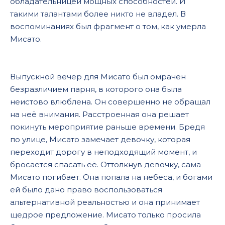
обладательницей мощных способностей. И
такими талантами более никто не владел. В
воспоминаниях был фрагмент о том, как умерла
Мисато.
Выпускной вечер для Мисато был омрачен
безразличием парня, в которого она была
неистово влюблена. Он совершенно не обращал
на неё внимания. Расстроенная она решает
покинуть мероприятие раньше времени. Бредя
по улице, Мисато замечает девочку, которая
переходит дорогу в неподходящий момент, и
бросается спасать её. Оттолкнув девочку, сама
Мисато погибает. Она попала на небеса, и богами
ей было дано право воспользоваться
альтернативной реальностью и она принимает
щедрое предложение. Мисато только просила