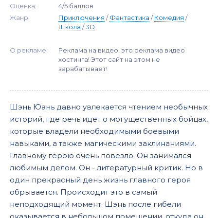
Оценка:
4/5 баллов
Жанр:
Приключения
/
Фантастика
/
Комедия
/
Школа
/
3D
О рекламе:
Реклама на видео, это реклама видео
хостинга! Этот сайт на этом не
зарабатывает!
Шэнь Юань давно увлекается чтением необычных
историй, где речь идет о могущественных бойцах,
которые владели необходимыми боевыми
навыками, а также магическими заклинаниями.
Главному герою очень повезло. Он занимался
любимым делом. Он - литературный критик. Но в
один прекрасный день жизнь главного героя
обрывается. Происходит это в самый
неподходящий момент. Шэнь после гибели
оказывается в небольшом помещении, откуда он