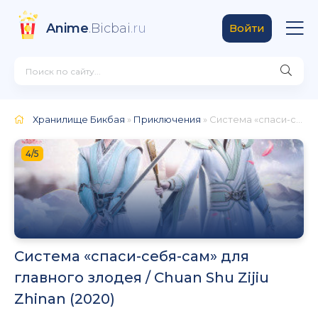
Anime
.Bicbai
.ru
Войти
Хранилище Бикбая
»
Приключения
» Система «спаси-себя-сам» для главного злодея / Chuan Shu Zijiu Zhinan (2020)
4/5
Система «спаси-себя-сам» для
главного злодея / Chuan Shu Zijiu
Zhinan (2020)