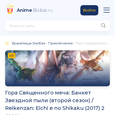
Anime
.Bicbai
.ru
Войти
Хранилище Бикбая
»
Приключения
» Гора Священного меча: Банкет Звездной пыли (второй сезон) / Reikenzan: Eichi e no Shikaku (2017) 2 сезон
5/5
Гора Священного меча: Банкет
Звездной пыли (второй сезон) /
Reikenzan: Eichi e no Shikaku (2017) 2