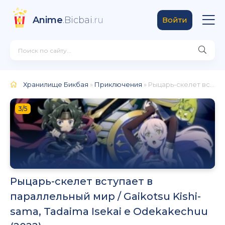
Anime
.Bicbai
.ru
Войти
Хранилище Бикбая
»
Приключения
» Рыцарь-скелет вступает в параллельный мир / Gaikotsu Kishi-sama, Tadaima Isekai e Odekakechuu (2022)
3/5
Рыцарь-скелет вступает в
параллельный мир / Gaikotsu Kishi-
sama, Tadaima Isekai e Odekakechuu