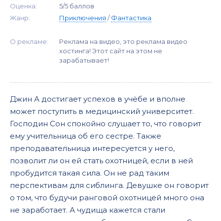
Оценка:
5/5 баллов
Жанр:
Приключения
/
Фантастика
О рекламе:
Реклама на видео, это реклама видео
хостинга! Этот сайт на этом не
зарабатывает!
Джин А достигает успехов в учёбе и вполне
может поступить в медицинский университет.
Господин Сон спокойно слушает то, что говорит
ему учительница об его сестре. Также
преподавательница интересуется у него,
позволит ли он ей стать охотницей, если в ней
пробудится такая сила. Он не рад таким
перспективам для сиблинга. Девушке он говорит
о том, что будучи ранговой охотницей много она
не заработает. А чудища кажется стали