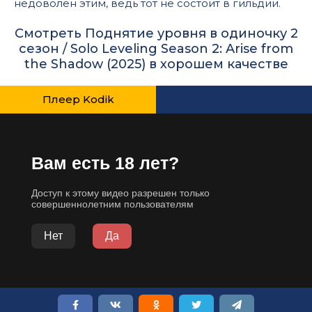
недоволен этим, ведь тот не состоит в гильдии.
Смотреть Поднятие уровня в одиночку 2
сезон / Solo Leveling Season 2: Arise from
the Shadow (2025) в хорошем качестве
Плеер Kodik