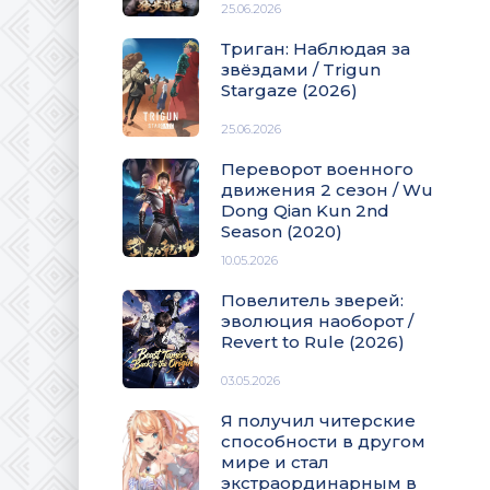
25.06.2026
Триган: Наблюдая за
звёздами / Trigun
Stargaze (2026)
25.06.2026
Переворот военного
движения 2 сезон / Wu
Dong Qian Kun 2nd
Season (2020)
10.05.2026
Повелитель зверей:
эволюция наоборот /
Revert to Rule (2026)
03.05.2026
Я получил читерские
способности в другом
мире и стал
экстраординарным в