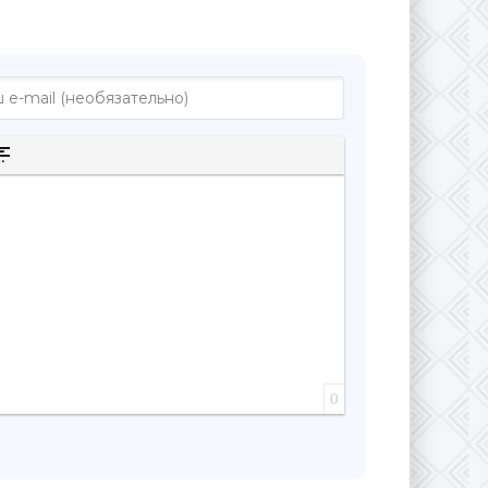
к
к
рытого текста
а цитаты
ставка спойлера
0