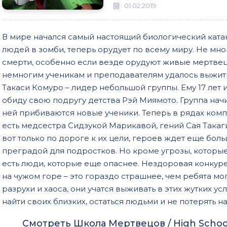
01.02.2019
В мире начался самый настоящий биологический ката
людей в зомби, теперь орудует по всему миру. Не мн
смерти, особенно если везде орудуют живые мертвец
немногим ученикам и преподавателям удалось выжить
Такаси Комуро – лидер небольшой группы. Ему 17 лет и
обиду свою подругу детства Рэй Миямото. Группа начи
ней прибиваются новые ученики. Теперь в рядах ком
есть медсестра Сидзукой Марикавой, гений Сая Такаг
вот только по дороге к их цели, героев ждет еще бол
преградой для подростков. Но кроме угрозы, которые
есть люди, которые еще опаснее. Нездоровая конкур
на чужом горе – это гораздо страшнее, чем ребята мо
разрухи и хаоса, они учатся выживать в этих жутких у
найти своих близких, остаться людьми и не потерять н
Смотреть Школа Мертвецов / High School