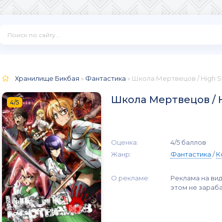
Хранилище Бикбая
»
Фантастика
» Школа Мертвецов / High Sc
Школа Мертвецов / Hi
4/5
Оценка:
4/5 баллов
Жанр:
Фантастика
/
К
О рекламе:
Реклама на вид
этом не зараб