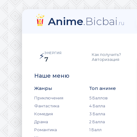
Anime
.Bicbai
.ru
ЭНЕРГИЯ
⚡
Как получить?
7
Авторизация
Наше меню
Жанры
Топ аниме
Приключения
5 Баллов
Фантастика
4 Балла
Комедия
3 Балла
Драма
2 Балла
Романтика
1 Балл