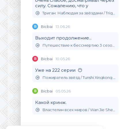
очень слабое, досматривал через
силу. Сожалению, что у
Триган: Наблюдая за звёздами / Trigun Stargaze (2026)
B
Bicbai
13.06.26
Выходит продолжение...
Путешествие к бессмертию 3 сезон / (2024)
B
Bicbai
10.05.26
Уже на 222 серии 😶
Пожиратель звёзд / Tunshi Xingkong (2020)
B
Bicbai
05.05.26
Какой кринж.
Властелин всех миров / Wan Jie Shen Zhu (2019)