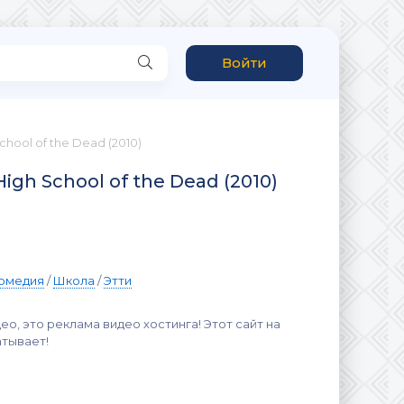
Войти
hool of the Dead (2010)
gh School of the Dead (2010)
омедия
/
Школа
/
Этти
ео, это реклама видео хостинга! Этот сайт на
атывает!