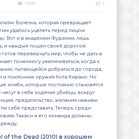
1 979
1
клизм. Болезнь, которая превращает
огим удалось уцелеть перед лицом
ы. Вот и в академии Фудзими, лишь
, и каждый пошел своей дорогой.
 готов перевернуть мир, чтобы не дать в
нает понемногу увеличиваться, когда к
пании, пытающейся добраться до города,
и и поклонник оружия Кота Хирано. Но
ьше зомби, которые постоянно становятся
 несут в себе ходячие убийцы, вокруг
енция, предательство, желания наживы
гли себе представить. Теперь, среди
словиях Такаси и его команда должны
адежду.
 of the Dead (2010) в хорошем