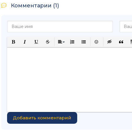
Комментарии (1)
Полужирный
Курсив
Подчеркнутый
Зачеркнутый
Выравнивание
Нумерованный список
Маркированный списо
Вставить смайли
Вставка ск
Вставк
В
Добавить комментарий