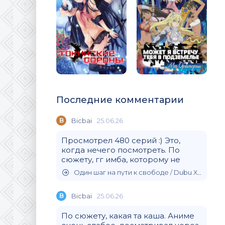
Последние комментарии
B
Bicbai
25.06.26
Просмотрел 480 серий :) Это,
когда нечего посмотреть. По
сюжету, гг имба, которому не
Один шаг на пути к свободе / Dubu Xiaoyao (2020)
B
Bicbai
25.06.26
По сюжету, какая та каша. Аниме