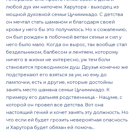
любой дух им нипочем. Харутора - выходец из
мощной духовной семьи Цучимикадо. С детства
он мечтал стать шаманом и благодаря своей
крови у него бы это получилось. Но к сожалению,
он был рожден в побочной ветви семьи и сил у
него было мало. Когда он вырос, так вообще стал
бездельником, балбесом и лентяем, которому
ничего в жизни не интересно, уж тем боли
становится проводником душ. Друзья конечно же
подстрекают его взяться за ум, но ему до
лампочки, есть и другие, которые достойны
занять место шамана семьи Цучимикадо. К
примеру его дальняя родственница - Нацуме, с
которой он провел все детства. Вот она
настоящий гений и хочет занять эту должность. Но
что если ей будет грозить невероятная опасность
и Харутора будет обязан ей помочь...