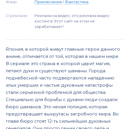
Жанр:
Приключения
/
Фантастика
О рекламе:
Реклама на видео, это реклама видео
хостинга! Этот сайт на этом не
зарабатывает!
Япония, в которой живут главные герои данного
аниме, отличается от той, которая в нашем мире.
В сериале это страна в которой царит магия,
летают духи и существуют шаманы. Города
поднебесной часто подвергаются нападению
злых умерших и частые духовные катастрофы
стали серьезной проблемой для общества.
Специально для борьбы с духами люди создали
бюро шаманов. Это некая полиция, которая
предотвращает выкрутасы загробного мира. Во
главе бюро стоят 12-ть сильнейших духовных
генералов. Они просто гении своего дела и