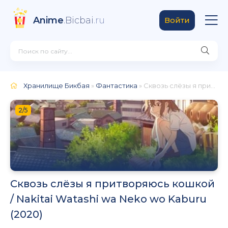
Anime
.Bicbai
.ru
Войти
Хранилище Бикбая
»
Фантастика
» Сквозь слёзы я притворяюсь кошкой / Nakitai Watashi wa Neko wo Kaburu (2020)
2/5
Сквозь слёзы я притворяюсь кошкой
/ Nakitai Watashi wa Neko wo Kaburu
(2020)