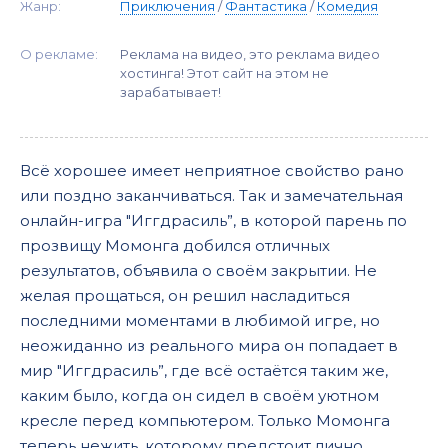
Жанр:
Приключения
/
Фантастика
/
Комедия
О рекламе:
Реклама на видео, это реклама видео
хостинга! Этот сайт на этом не
зарабатывает!
Всё хорошее имеет неприятное свойство рано
или поздно заканчиваться. Так и замечательная
онлайн-игра "Иггдрасиль”, в которой парень по
прозвищу Момонга добился отличных
результатов, объявила о своём закрытии. Не
желая прощаться, он решил насладиться
последними моментами в любимой игре, но
неожиданно из реального мира он попадает в
мир "Иггдрасиль”, где всё остаётся таким же,
каким было, когда он сидел в своём уютном
кресле перед компьютером. Только Момонга
теперь нежить, которому предстоит лично