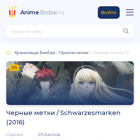
Anime
.Bicbai
.ru
Войти
Хранилище Бикбая
»
Приключения
» Черные метки / Schwarzesmarken (2016)
3/5
Черные метки / Schwarzesmarken
(2016)
Оценка:
3/5 баллов