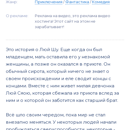
Жанр:
Приключения
/
Фантастика
/
Комедия
О рекламе:
Реклама на видео, это реклама видео
хостинга! Этот сайт на этом не
зарабатывает!
Это история о Люй Шу. Еще когда он был
младенцем, мать оставила его у незнакомой
женщины, а позже он оказался в приюте. Он
обычный сирота, который ничего не знает о
своем происхождении и еле сводит концы с
концами. Вместе с ним живет милая девчонка
Люй Сяою, которая сбежала из приюта вслед за
ним и о которой он заботится как старший брат.
Всё шло своим чередом, пока мир не стал
внезапно меняться. У некоторых людей начали
пробуждаться сверхспособности, некоторые -