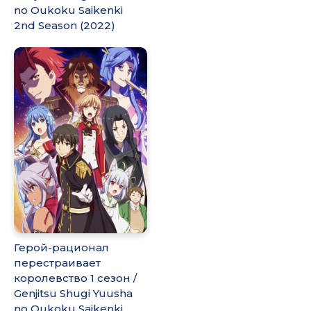
no Oukoku Saikenki
2nd Season (2022)
Герой-рационал
перестраивает
королевство 1 сезон /
Genjitsu Shugi Yuusha
no Oukoku Saikenki