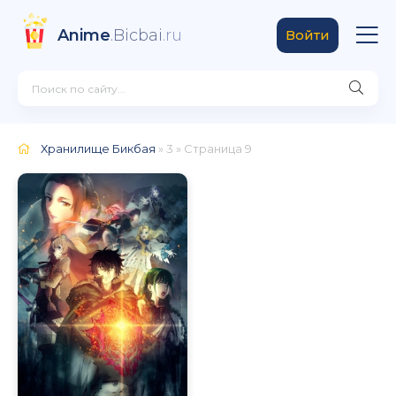
Anime
.Bicbai
.ru
Войти
Хранилище Бикбая
» 3 » Страница 9