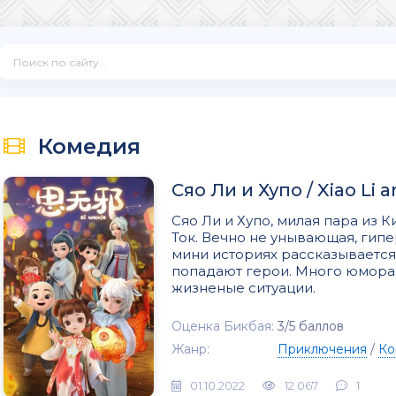
Комедия
Сяо Ли и Хупо / Xiao Li 
Сяо Ли и Хупо, милая пара из К
Ток. Вечно не унывающая, гипе
мини историях рассказывается
попадают герои. Много юмора 
жизненые ситуации.
Оценка Бикбая:
3/5 баллов
Жанр:
Приключения
/
Ко
01.10.2022
12 067
1