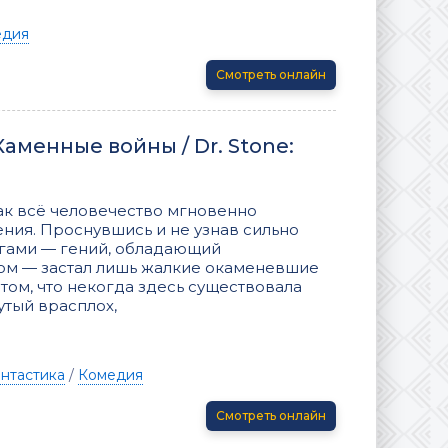
едия
Смотреть онлайн
Каменные войны / Dr. Stone:
как всё человечество мгновенно
ения. Проснувшись и не узнав сильно
игами — гений, обладающий
ом — застал лишь жалкие окаменевшие
том, что некогда здесь существовала
утый врасплох,
нтастика
/
Комедия
Смотреть онлайн