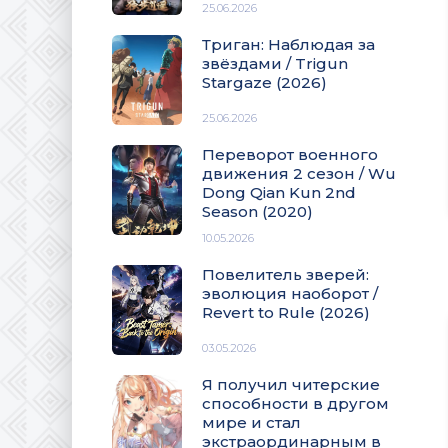
25.06.2026
Триган: Наблюдая за
звёздами / Trigun
Stargaze (2026)
25.06.2026
Переворот военного
движения 2 сезон / Wu
Dong Qian Kun 2nd
Season (2020)
10.05.2026
Повелитель зверей:
эволюция наоборот /
Revert to Rule (2026)
03.05.2026
Я получил читерские
способности в другом
мире и стал
экстраординарным в