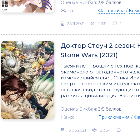
Оценка Бикбая:
3/5 баллов
Жанр:
Фантастика
/
Ком
25.11.2021
1 531
1
Доктор Стоун 2 сезон: 
Stone Wars (2021)
Тысячи лет прошли с тех пор, 
окаменело от загадочного явл
изменившийся свет, Сэнку Ис
сверхчеловеческим интеллект
останки, свидетельствующие о 
развитая цивилизация. Застигн
Оценка Бикбая:
3/5 баллов
Жанр:
Приключения
/
Фа
15.05.2021
2 334
1