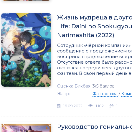
Жизнь мудреца в другом
Life: Daini no Shokugyou 
Narimashita (2022)
Сотрудник «чёрной компании»
сообщение с предложением от
воспринял предложение всерь
Отсутствие ответа было рассмо
оказался посреди леса другог
фэнтези. В свой первый день 
Оценка Бикбая:
3/5 баллов
Жанр:
Фантастика
/
Ком
16.09.2022
1 102
1
Руководство гениальног