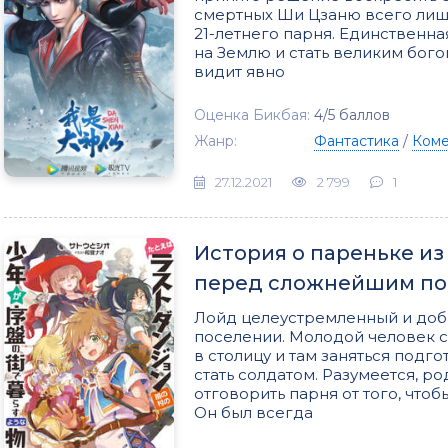
смертных Ши Цзаню всего лишь 
21-летнего парня. Единственная
на Землю и стать великим бого
видит явно
Оценка Бикбая:
4/5 баллов
Жанр:
Фантастика
/
Ком
27.12.2021
2 799
1
История о пареньке и
перед сложнейшим под
Лойд целеустремленный и до
поселении. Молодой человек с 
в столицу и там заняться подг
стать солдатом. Разумеется, р
отговорить парня от того, что
Он был всегда