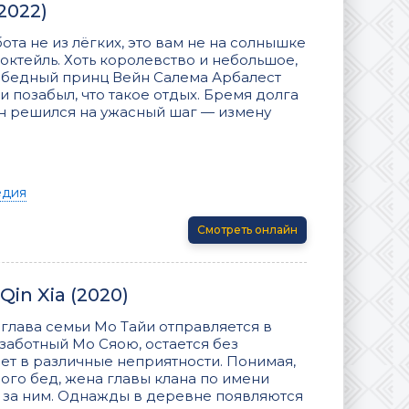
(2022)
та не из лёгких, это вам не на солнышке
октейль. Хоть королевство и небольшое,
от бедный принц Вейн Салема Арбалест
и позабыл, что такое отдых. Бремя долга
он решился на ужасный шаг — измену
едия
Смотреть онлайн
in Xia (2020)
 глава семьи Мо Тайи отправляется в
ззаботный Мо Сяою, остается без
ет в различные неприятности. Понимая,
ого бед, жена главы клана по имени
 за ним. Однажды в деревне появляются