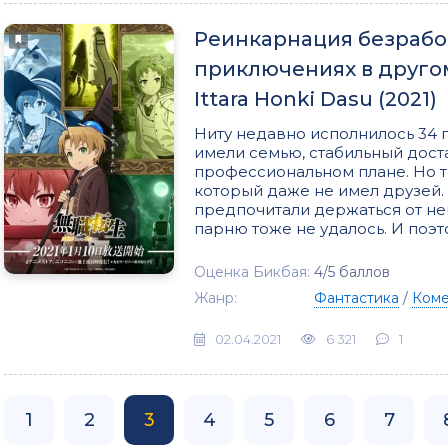
Реинкарнация безрабо
приключениях в другом 
Ittara Honki Dasu (2021)
Ниту недавно исполнилось 34 
имели семью, стабильный дост
профессиональном плане. Но то
который даже не имел друзей
предпочитали держаться от не
парню тоже не удалось. И поэт
Оценка Бикбая:
4/5 баллов
Жанр:
Фантастика
/
Ком
02.04.2021
6 321
1
1
2
3
4
5
6
7