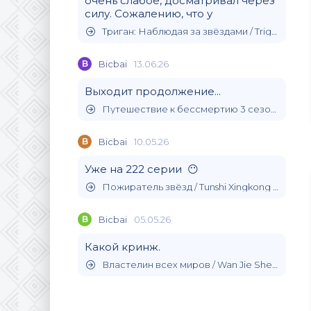
очень слабое, досматривал через
силу. Сожалению, что у
Триган: Наблюдая за звёздами / Trigun Stargaze (2026)
B
Bicbai
13.06.26
Выходит продолжение...
Путешествие к бессмертию 3 сезон / (2024)
B
Bicbai
10.05.26
Уже на 222 серии 😶
Пожиратель звёзд / Tunshi Xingkong (2020)
B
Bicbai
05.05.26
Какой кринж.
Властелин всех миров / Wan Jie Shen Zhu (2019)