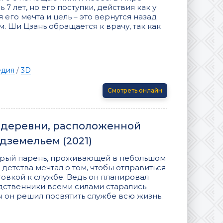
7 лет, но его поступки, действия как у
 его мечта и цель – это вернутся назад
м. Ши Цзань обращается к врачу, так как
едия
/
3D
Смотреть онлайн
з деревни, расположенной
земельем (2021)
брый парень, проживающей в небольшом
детства мечтал о том, чтобы отправиться
отовкой к службе. Ведь он планировал
одственники всеми силами старались
бы он решил посвятить службе всю жизнь.