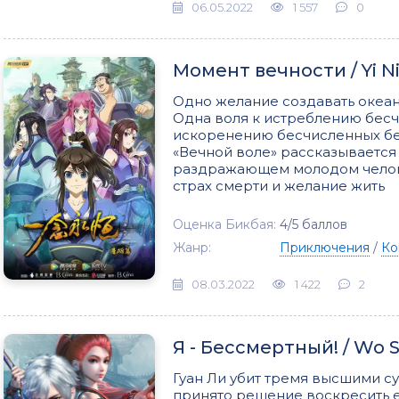
06.05.2022
1 557
0
Момент вечности / Yi N
Одно желание создавать океан
Одна воля к истреблению бесч
искоренению бесчисленных бесс
«Вечной воле» рассказывается 
раздражающем молодом челове
страх смерти и желание жить
Оценка Бикбая:
4/5 баллов
Жанр:
Приключения
/
Ко
08.03.2022
1 422
2
Я - Бессмертный! / Wo S
Гуан Ли убит тремя высшими с
принято решение воскресить е