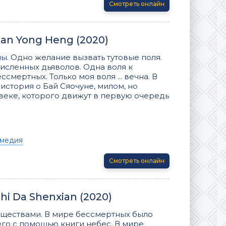
Смотреть онлайн
ian Yong Heng (2020)
ы. Одно желание вызвать тутовые поля.
исленных дьяволов. Одна воля к
мертных. Только моя воля ... вечна. В
история о Бай Сяочуне, милом, но
ке, которого движут в первую очередь
медия
Смотреть онлайн
hi Da Shenxian (2020)
уществами. В мире бессмертных было
го с помощью книги небес. В мире