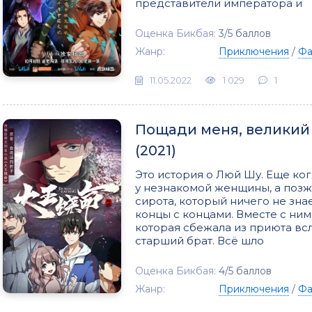
представители императора и
Оценка Бикбая:
3/5 баллов
Жанр:
Приключения
/
Фа
11.05.2022
1 029
1
Пощади меня, великий 
(2021)
Это история о Люй Шу. Еще ког
у незнакомой женщины, а позж
сирота, который ничего не зна
концы с концами. Вместе с ни
которая сбежала из приюта всл
старший брат. Всё шло
Оценка Бикбая:
4/5 баллов
Жанр:
Приключения
/
Фа