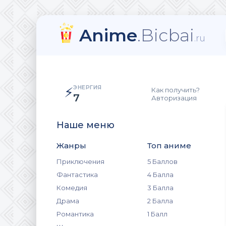
Anime
.Bicbai
.ru
ЭНЕРГИЯ
⚡
Как получить?
7
Авторизация
Наше меню
Жанры
Топ аниме
Приключения
5 Баллов
Фантастика
4 Балла
Комедия
3 Балла
Драма
2 Балла
Романтика
1 Балл