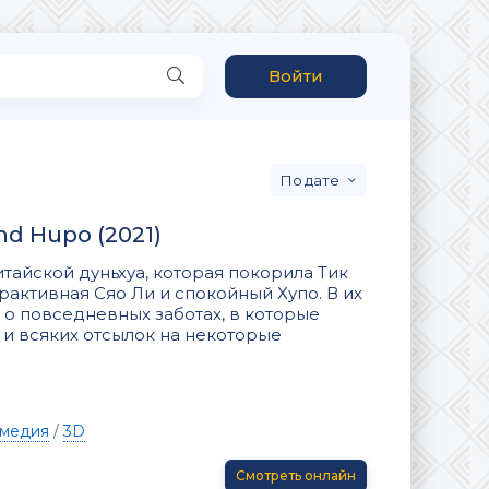
Войти
дате
and Hupo (2021)
итайской дуньхуа, которая покорила Тик
рактивная Сяо Ли и спокойный Хупо. В их
 о повседневных заботах, в которые
и всяких отсылок на некоторые
медия
/
3D
Смотреть онлайн