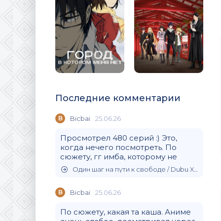
Последние комментарии
B
Bicbai
25.06.26
Просмотрел 480 серий :) Это,
когда нечего посмотреть. По
сюжету, гг имба, которому не
Один шаг на пути к свободе / Dubu Xiaoyao (2020)
B
Bicbai
25.06.26
По сюжету, какая та каша. Аниме