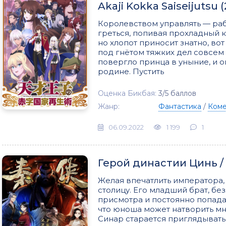
Akaji Kokka Saiseijutsu 
Королевством управлять — рабо
греться, попивая прохладный к
но хлопот приносит знатно, в
под гнётом тяжких дел совсем 
повергло принца в уныние, и 
родине. Пустить
Оценка Бикбая:
3/5 баллов
Жанр:
Фантастика
/
Ком
06.09.2022
1 199
1
Герой династии Цинь / Q
Желая впечатлить императора,
столицу. Его младший брат, бе
присмотра и постоянно попада
что юноша может натворить мн
Синар старается приглядывать