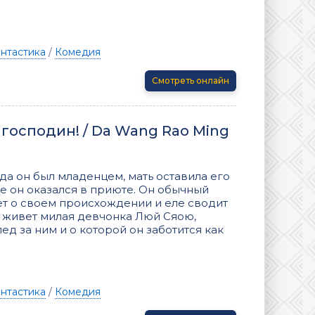
нтастика
/
Комедия
Смотреть онлайн
господин! / Da Wang Rao Ming
да он был младенцем, мать оставила его
е он оказался в приюте. Он обычный
ет о своем происхождении и еле сводит
м живет милая девчонка Люй Сяою,
ед за ним и о которой он заботится как
нтастика
/
Комедия