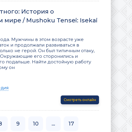
тного: История о
мире / Mushoku Tensei: Isekai
года. Мужчины в этом возрасте уже
аток и продолжали развиваться в
лько не герой. Он был типичным отаку,
. Окружающие его сторонились и
го подальше. Найти достойную работу
ому он
едия
Смотреть онлайн
8
9
10
...
17