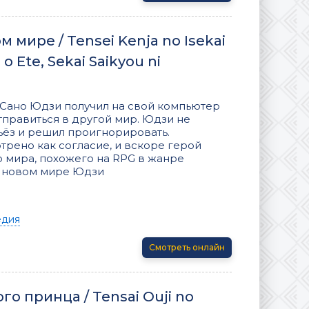
 мире / Tensei Kenja no Isekai
o Ete, Sekai Saikyou ni
 Сано Юдзи получил на свой компьютер
правиться в другой мир. Юдзи не
ёз и решил проигнорировать.
трено как согласие, и вскоре герой
о мира, похожего на RPG в жанре
в новом мире Юдзи
едия
Смотреть онлайн
о принца / Tensai Ouji no